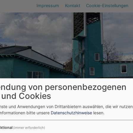
Fußbereichsmenü
Impressum
Kontakt
Cookie-Einstellungen
ndung von personenbezogenen
 und Cookies
umb
ützen
Kirchgeld
enste und Anwendungen von Drittanbietern auswählen, die wir nutze
eld
Informationen bitte unsere
Datenschutzhinweise
lesen.
ktional
(immer erforderlich)