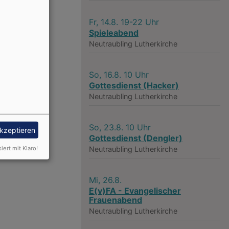
Fr, 14.8. 19-22 Uhr
Spieleabend
Neutraubling
Lutherkirche
So, 16.8. 10 Uhr
Gottesdienst (Hacker)
Neutraubling
Lutherkirche
So, 23.8. 10 Uhr
akzeptieren
Gottesdienst (Dengler)
Neutraubling
Lutherkirche
siert mit Klaro!
Mi, 26.8.
E(v)FA - Evangelischer
Frauenabend
Neutraubling
Lutherkirche