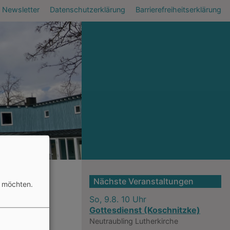
Newsletter
Datenschutzerklärung
Barrierefreiheitserklärung
Nächste Veranstaltungen
n möchten.
So, 9.8. 10 Uhr
Gottesdienst (Koschnitzke)
Neutraubling
Lutherkirche