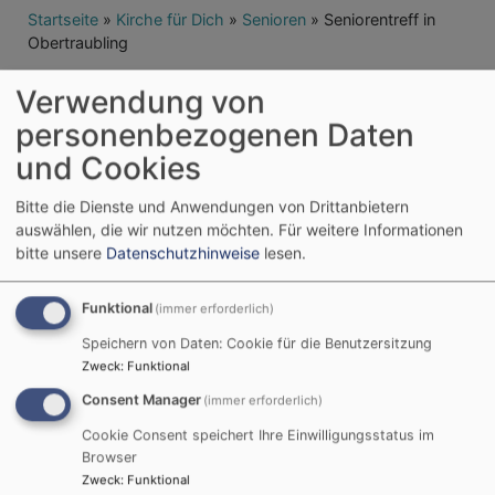
Breadcrumb
Startseite
Kirche für Dich
Senioren
Seniorentreff in
Obertraubling
Seniorentreff in
Verwendung von
personenbezogenen Daten
Obertraubling
und Cookies
Bitte die Dienste und Anwendungen von Drittanbietern
auswählen, die wir nutzen möchten.
Für weitere Informationen
bitte unsere
Datenschutzhinweise
lesen.
Funktional
(immer erforderlich)
Erweiterter Filter
Speichern von Daten: Cookie für die Benutzersitzung
Zweck
:
Funktional
Für Ihre Suchanfrage wurden keine
Consent Manager
(immer erforderlich)
Veranstaltungen gefunden.
Cookie Consent speichert Ihre Einwilligungsstatus im
Browser
Zweck
:
Funktional