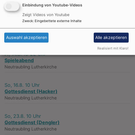
Einbindung von Youtube-Videos
Nächste Veranstaltungen
Zeigt Videos von Youtube
Zweck
:
Eingebettete externe Inhalte
So, 9.8. 10 Uhr
Gottesdienst (Koschnitzke)
Neutraubling
Lutherkirche
Auswahl akzeptieren
Alle akzeptieren
Realisiert mit Klaro!
Fr, 14.8. 19-22 Uhr
Spieleabend
Neutraubling
Lutherkirche
So, 16.8. 10 Uhr
Gottesdienst (Hacker)
Neutraubling
Lutherkirche
So, 23.8. 10 Uhr
Gottesdienst (Dengler)
Neutraubling
Lutherkirche