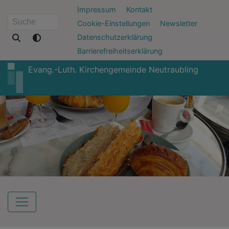
Direkt
Fußbereichsmenü
Impressum
Kontakt
zum
Cookie-Einstellungen
Newsletter
Suche
Inhalt
Datenschutzerklärung
Barrierefreiheitserklärung
Evang.-Luth. Kirchengemeinde Neutraubling
Hauptnavigation