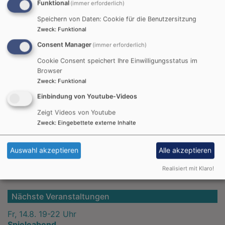
Wir treffen uns immer von 9.30 – 11 Uhr im
Funktional
(immer erforderlich)
Gemeindehaus.
Speichern von Daten: Cookie für die Benutzersitzung
Zweck
:
Funktional
Consent Manager
(immer erforderlich)
Cookie Consent speichert Ihre Einwilligungsstatus im
Browser
Zweck
:
Funktional
Im Namen des Teams
Einbindung von Youtube-Videos
Zeigt Videos von Youtube
Petra Lorenz, Diakonin Tobias, Pfarrerin Koschnitzke
Zweck
:
Eingebettete externe Inhalte
Evangelische-Termine Teaser
Auswahl akzeptieren
Alle akzeptieren
Realisiert mit Klaro!
Nächste Veranstaltungen
Fr, 14.8. 19-22 Uhr
Spieleabend