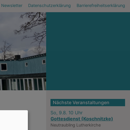
Newsletter
Datenschutzerklärung
Barrierefreiheitserklärung
Nächste Veranstaltungen
So, 9.8. 10 Uhr
Gottesdienst (Koschnitzke)
Neutraubling
Lutherkirche