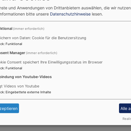
Gemeinde ohne unsere Kleinsten?
enste und Anwendungen von Drittanbietern auswählen, die wir nutze
Informationen bitte unsere
Datenschutzhinweise
lesen.
eiern wir einen Familiengottesdienst, der von einem Team 
 wird. Bei den Treffen wird gespielt, es werden Rollenspie
ktional
(immer erforderlich)
 oder andere Bild gemalt oder gebastelt.
zumachen, ist herzlich willkommen!
ichern von Daten: Cookie für die Benutzersitzung
ck
:
Funktional
nen gibt es bei Pfarrerin Koschnitzke.
sent Manager
(immer erforderlich)
kie Consent speichert Ihre Einwilligungsstatus im Browser
ck
:
Funktional
bindung von Youtube-Videos
gt Videos von Youtube
ck
:
Eingebettete externe Inhalte
zeptieren
Alle 
Reali