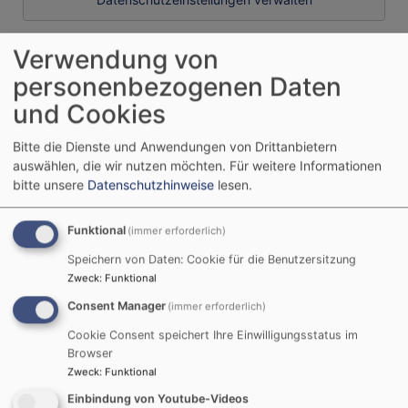
Verwendung von
Texte für den nächsten Sonntag und die Woche
personenbezogenen Daten
und Cookies
Nächster Feiertag:
Bitte die Dienste und Anwendungen von Drittanbietern
09.08.2026 10. Sonntag nach Trinitatis:
auswählen, die wir nutzen möchten.
Für weitere Informationen
Israelsonntag „Kirche und Israel“
bitte unsere
Datenschutzhinweise
lesen.
Wochenspruch: Wohl dem Volk, dessen Gott
Funktional
(immer erforderlich)
der HERR ist, dem Volk, das er zum Erbe
erwählt hat! (
Ps 33,12
)
Speichern von Daten: Cookie für die Benutzersitzung
Zweck
:
Funktional
Predigttext:
Röm 11,25–32
Consent Manager
(immer erforderlich)
Evangelium:
Mk 12,28–34
Cookie Consent speichert Ihre Einwilligungsstatus im
Browser
Der nächste hohe kirchliche Feiertag:
Zweck
:
Funktional
04.10.2026 Erntedankfest
Einbindung von Youtube-Videos