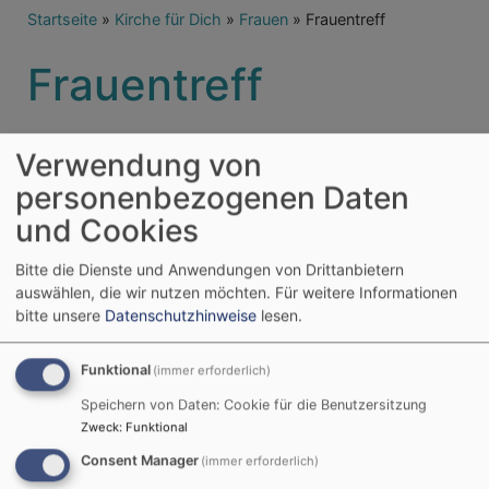
Breadcrumb
Startseite
Kirche für Dich
Frauen
Frauentreff
Frauentreff
Verwendung von
Einmal im Monat kommt seit vielen, vielen Jahren
eine Gruppe von Frauen am Montag Nachmittag
personenbezogenen Daten
zusammen. Die meisten kennen sich schon gut, aber
und Cookies
sie freuen sich auch über neue Frauen, die Interesse
haben, mit ihnen über unterschiedliche Themen ins
Bitte die Dienste und Anwendungen von Drittanbietern
Gespräch zu kommen. Die Meinung und Erfahrung
auswählen, die wir nutzen möchten.
Für weitere Informationen
einer jeden Frau bereichert das Gespräch und den
bitte unsere
Datenschutzhinweise
lesen.
Austausch. Einige Male im Jahr darf natürlich auch
die Geselligkeit nicht fehlen.
Funktional
(immer erforderlich)
Mehr Informationen gibt es bei Alexandra Schindler
Speichern von Daten: Cookie für die Benutzersitzung
- über das Pfarramt.
Zweck
:
Funktional
Consent Manager
(immer erforderlich)
Themen und Termine siehe in den Terminen auf der