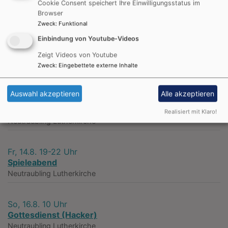
ersten Seite.
Cookie Consent speichert Ihre Einwilligungsstatus im
Browser
Zweck
:
Funktional
Evangelische-Termine Teaser
Einbindung von Youtube-Videos
Zeigt Videos von Youtube
Zweck
:
Eingebettete externe Inhalte
Nächste Veranstaltungen
Auswahl akzeptieren
Alle akzeptieren
So, 9.8. 10 Uhr
Gottesdienst (Koschnitzke)
Realisiert mit Klaro!
Neutraubling
Lutherkirche
Fr, 14.8. 19-22 Uhr
Spieleabend
Neutraubling
Lutherkirche
So, 16.8. 10 Uhr
Gottesdienst (Hacker)
Neutraubling
Lutherkirche